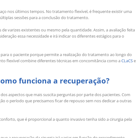
ço nos últimos tempos. No tratamento flexível, é frequente existir uma
iplas sessões para a conclusão do tratamento.
os de varizes existentes ou mesmo pela quantidade. Assim, a avaliação feita
ideração essa necessidade e irá indicar os diferentes estágios para o
 para o paciente porque permite a realização do tratamento ao longo do
nto flexível combine diferentes técnicas em concomitância como a
CLaCS
e
 como funciona a recuperação?
m dos aspectos que mais suscita perguntas por parte dos pacientes. Com
ão o período que precisamos ficar de repouso sem nos dedicar a outras
nforto, que é proporcional a quanto invasivo tenha sido a cirurgia pela
que a recuperação da cirurgia irá variar em função do procedimento.