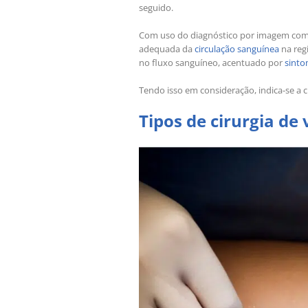
seguido.
Com uso do diagnóstico por imagem co
adequada da
circulação sanguínea
na regi
no fluxo sanguíneo, acentuado por
sint
Tendo isso em consideração, indica-se a c
Tipos de cirurgia de 