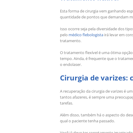
Esta forma de cirurgia vem ganhando espa
quantidade de pontos que demandam múlt
Isso ocorre seja pela diversidade dos tip
pelo
médico flebologista
irá levar em cons
tratamento.
O tratamento flexível é uma ótima opção
tempo. Ainda, é frequente que o tratame
o endolaser.
Cirurgia de varizes:
A recuperação da cirurgia de varizes é u
tantos afazeres, é sempre uma preocupaç
tarefas.
Além disso, também há o aspecto do desco
qual o paciente tenha passado.
Você já deve ter corretamente imaginado 