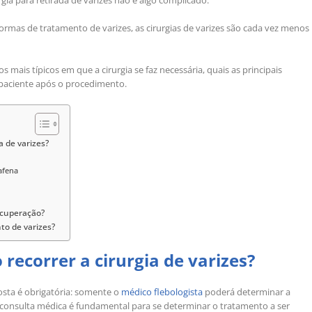
gia para retirada de varizes não é algo complicado.
rmas de tratamento de varizes, as cirurgias de varizes são cada vez menos
 mais típicos em que a cirurgia se faz necessária, quais as principais
paciente após o procedimento.
a de varizes?
afena
ecuperação?
to de varizes?
recorrer a cirurgia de varizes?
sta é obrigatória: somente o
médico flebologista
poderá determinar a
 consulta médica é fundamental para se determinar o tratamento a ser