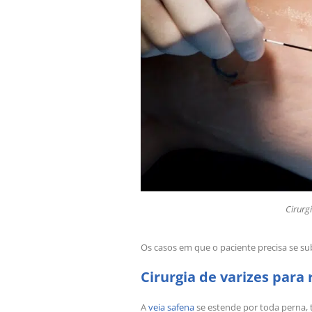
Cirurg
Os casos em que o paciente precisa se sub
Cirurgia de varizes para
A
veia safena
se estende por toda perna, 