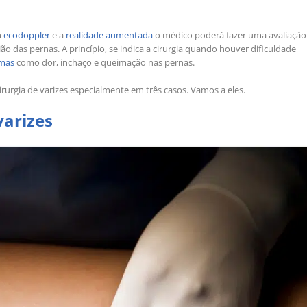
m
ecodoppler
e a
realidade aumentada
o médico poderá fazer uma avaliação
ão das pernas. A princípio, se indica a cirurgia quando houver dificuldade
omas
como dor, inchaço e queimação nas pernas.
irurgia de varizes especialmente em três casos. Vamos a eles.
varizes